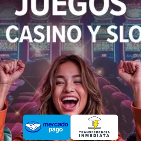
2
Depositá
Hacé tu depósito con Mercado Pago
3
Jugá
Divertite con los mejores juegos de Casino en un solo lugar
Métodos para depositar y retirar