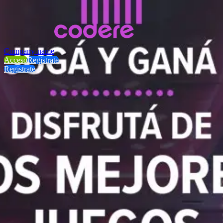
Company-name
Acceso
Registrate
Registrate
Registrate
REGISTRATE
Codere, tu Casino Online de confianza
1
Registrate
¡Bienvenido a Codere Online! Verificá tu cuenta fácil y rápido.